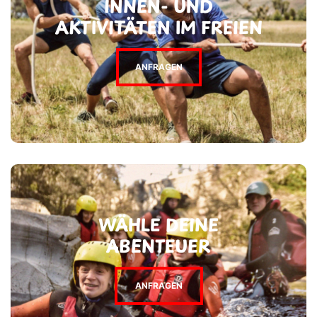
INNEN- UND
AKTIVITÄTEN IM FREIEN
ANFRAGEN
WÄHLE DEINE
ABENTEUER
ANFRAGEN