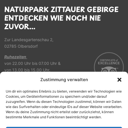
NATURPARK ZITTAUER GEBIRGE
ENTDECKEN WIE NOCH NIE
ZUVOR...
Zur Landesgartenschau 2,
02785 Olbersdorf
Ruhezeiten
von 22.00 Uhr bis 07.00 Uhr &
von 13.00 bis 15.00 Uhr,
Die Schranke ist außer Betrieb!
Zustimmung verwalten
Um dir ein optimales Erlebnis zu bieten, verwenden wir Technologien wie
Cookies, um Geräteinformationen zu speichern und/oder darauf
zuzugreifen. Wenn du diesen Technologien zustimmst, können wir Daten
wie das Surfverhalten oder eindeutige IDs auf dieser Website verarbeiten.
Impressum
Datenschutz
Cookie
Platzordnung
Wenn du deine Zustimmung nicht erteilst oder zurückziehst, können
bestimmte Merkmale und Funktionen beeinträchtigt werden.